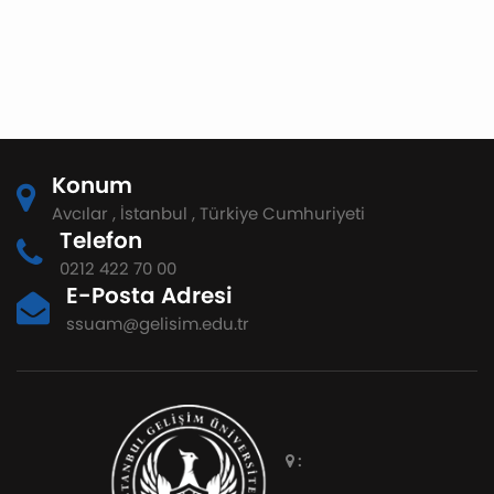
Konum
Avcılar , İstanbul , Türkiye Cumhuriyeti
Telefon
0212 422 70 00
E-Posta Adresi
ssuam@gelisim.edu.tr
: