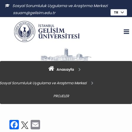
Sosyal Sorumluluk Uygulama ve Araştırma Merkezi
ssuam@gelisim.edu.tr
Anasayfa
Sosyal Sorumluluk Uygulama ve Araştırma Merkezi
PROJELER
Facebook
Twitter
Email