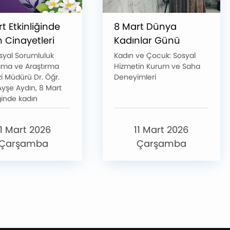
t Etkinliğinde
8 Mart Dünya
 Cinayetleri
Kadınlar Günü
ıldı
Etkinliği
syal Sorumluluk
Kadın ve Çocuk: Sosyal
ma ve Araştırma
Hizmetin Kurum ve Saha
i Müdürü Dr. Öğr.
Deneyimleri
Ayşe Aydın, 8 Mart
ğinde kadın
tleri ve ölüm cezası
alarını hak temelli
11 Mart 2026
11 Mart 2026
perspektifiyle ele
.
Çarşamba
Çarşamba