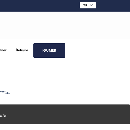
IGUMER
ikler
İletişim
rler