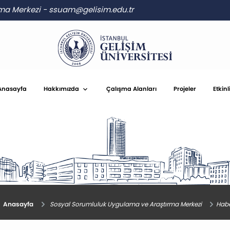
rma Merkezi
-
ssuam@gelisim.edu.tr
Anasayfa
Hakkımızda
Çalışma Alanları
Projeler
Etkinl
Anasayfa
Sosyal Sorumluluk Uygulama ve Araştırma Merkezi
Habe