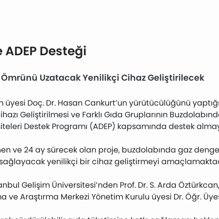
e ADEP Desteği
Ömrünü Uzatacak Yenilikçi Cihaz Geliştirilecek
tim üyesi Doç. Dr. Hasan Cankurt’un yürütücülüğünü yaptığ
hazı Geliştirilmesi ve Farklı Gıda Gruplarının Buzdolabın
ersiteleri Destek Programı (ADEP) kapsamında destek alma
enen ve 24 ay sürecek olan proje, buzdolabında gaz denges
sağlayacak yenilikçi bir cihaz geliştirmeyi amaçlamaktad
nbul Gelişim Üniversitesi’nden Prof. Dr. S. Arda Öztürkcan
 ve Araştırma Merkezi Yönetim Kurulu üyesi Dr. Öğr. Üyes