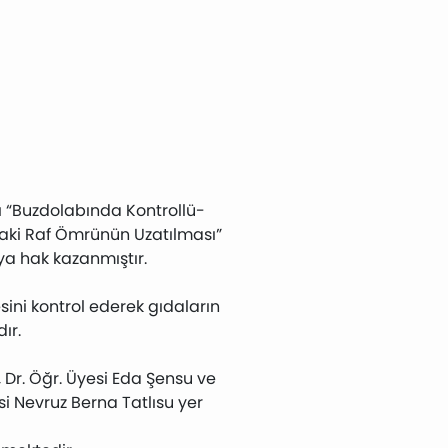
ı “Buzdolabında Kontrollü-
daki Raf Ömrünün Uzatılması”
ya hak kazanmıştır.
ini kontrol ederek gıdaların
ır.
, Dr. Öğr. Üyesi Eda Şensu ve
i Nevruz Berna Tatlısu yer