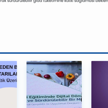
tarak sürdürülebilir gıda tüketimine katkı sağlaması bekle