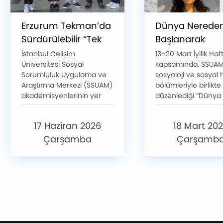
Erzurum Tekman’da
Dünya Nerede
Sürdürülebilir “Tek
Başlanarak
Sağlık” Modeline
Kurtarılabilir? İy
İstanbul Gelişim
13–20 Mart İyilik Haf
Üniversitesi Sosyal
kapsamında, SSUAM
TÜBİTAK Desteği
Etik Üzerine Söy
Sorumluluk Uygulama ve
sosyoloji ve sosyal 
Araştırma Merkezi (SSUAM)
bölümleriyle birlikte
akademisyenlerinin yer
düzenlediği “Dünya
aldığı “Kırsalda Bütüncül
Nereden Başlanara
Müdahale: Sürdürülebilir
Kurtarılabilir? İyilik v
17 Haziran 2026
18 Mart 20
Tek Sağlık Modeli” projesi,
Üzerine Söyleşi”, 17 
TÜBİTAK 4009 Köy
2026’da K Blok Fırn
Çarşamba
Çarşamb
Okullarına Yönelik Destek
Oditoryum’da
Programı kapsamında
gerçekleştirildi; etki
desteklenmeye hak
Sezi Kalkavan, Dr. Ö
kazandı. Erzurum’un
Üyesi Nazar Bal
Tekman ilçesinde
moderatörlüğünde, i
uygulanacak projede,
insanın önce kendi 
SSUAM Müdür Yardımcısı
dengesiyle başladığ
Dr. Öğr. Üyesi Emrah
vurgulayarak, farklı